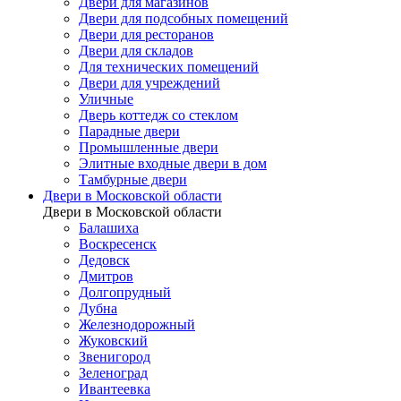
Двери для магазинов
Двери для подсобных помещений
Двери для ресторанов
Двери для складов
Для технических помещений
Двери для учреждений
Уличные
Дверь коттедж со стеклом
Парадные двери
Промышленные двери
Элитные входные двери в дом
Тамбурные двери
Двери в Московской области
Двери в Московской области
Балашиха
Воскресенск
Дедовск
Дмитров
Долгопрудный
Дубна
Железнодорожный
Жуковский
Звенигород
Зеленоград
Ивантеевка