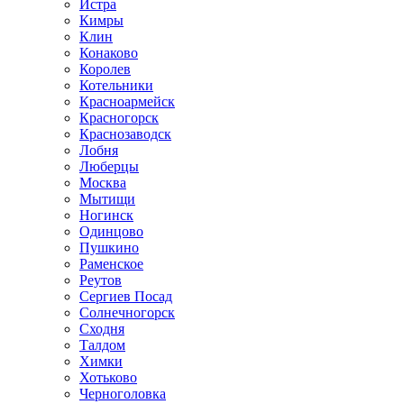
Истра
Кимры
Клин
Конаково
Королев
Котельники
Красноармейск
Красногорск
Краснозаводск
Лобня
Люберцы
Москва
Мытищи
Ногинск
Одинцово
Пушкино
Раменское
Реутов
Сергиев Посад
Солнечногорск
Сходня
Талдом
Химки
Хотьково
Черноголовка