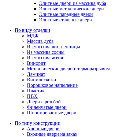
Элитные двери из массива дуба
Элитные металлические двери
Элитные парадные двери
Элитные стальные двери
По виду отделки
МДФ
Массив дуба
Из массива лиственницы
Из массива сосны
Из массива ясеня
Винорит
Металлические двери с терморазрывом
Ламинат
Винилискожа
Порошковое напыление
Пластик
ПВХ
Двери с резьбой
Филенчатые двери
Шпонированные двери
По типу конструкции
Арочные двери
Входные двери на заказ