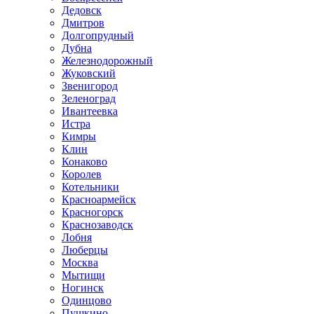
Дедовск
Дмитров
Долгопрудный
Дубна
Железнодорожный
Жуковский
Звенигород
Зеленоград
Ивантеевка
Истра
Кимры
Клин
Конаково
Королев
Котельники
Красноармейск
Красногорск
Краснозаводск
Лобня
Люберцы
Москва
Мытищи
Ногинск
Одинцово
Пушкино