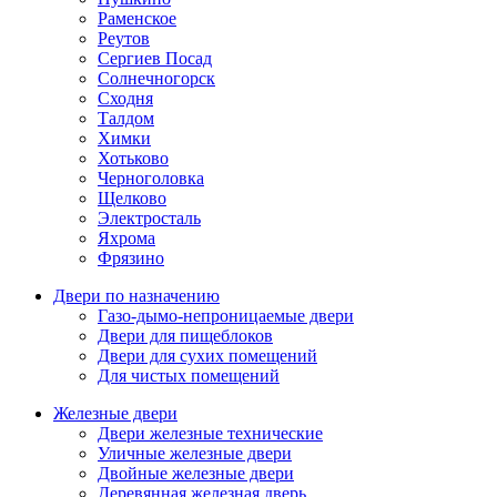
Раменское
Реутов
Сергиев Посад
Солнечногорск
Сходня
Талдом
Химки
Хотьково
Черноголовка
Щелково
Электросталь
Яхрома
Фрязино
Двери по назначению
Газо-дымо-непроницаемые двери
Двери для пищеблоков
Двери для сухих помещений
Для чистых помещений
Железные двери
Двери железные технические
Уличные железные двери
Двойные железные двери
Деревянная железная дверь