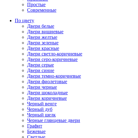
Простые
Современные
По цвету
Двери белые
Двери вишневые
Двери желтые
Двери зеленые
Двери красные
Двери светло-коричневые
Двери серо-коричневые
Двери серые
Двери синие
Двери темно-коричневые
Двери фиолетовые
Двери черные
Двери шоколадные
Двери коричневые
Черный венге
Черный дуб
Черный шелк
Черные глянцевые двери
Графит
Бежевые
Светлые