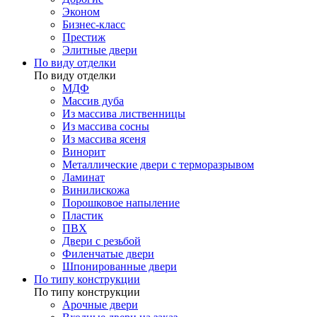
Эконом
Бизнес-класс
Престиж
Элитные двери
По виду отделки
По виду отделки
МДФ
Массив дуба
Из массива лиственницы
Из массива сосны
Из массива ясеня
Винорит
Металлические двери с терморазрывом
Ламинат
Винилискожа
Порошковое напыление
Пластик
ПВХ
Двери с резьбой
Филенчатые двери
Шпонированные двери
По типу конструкции
По типу конструкции
Арочные двери