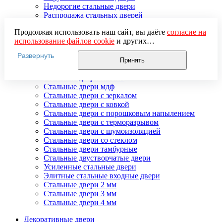
Недорогие стальные двери
Распродажа стальных дверей
Стальная дверь в дом
Продолжая использовать наш сайт, вы даёте
согласие на
Стальная дверь на дачу
использование файлов cookie
и других
Стальные взломостойкие двери
пользовательских данных (включая IP-адрес, сведения о
Стальные входные двери в квартиру
Развернуть
местоположении, устройстве, действиях на сайте и т. п.)
Стальные двери в подъезд
Принять
для функционирования сайта, проведения
Стальные двери внутреннего открывания
статистических исследований, ретаргетинга и
Стальные двери массив
использования систем аналитики (например,
Стальные двери мдф
Яндекс.Метрика), в соответствии с нашей
Политикой
Стальные двери с зеркалом
обработки персональных данных.
Стальные двери с ковкой
Если вы не хотите, чтобы ваши данные обрабатывались,
Стальные двери с порошковым напылением
настройте ограничения в браузере или покиньте сайт.
Стальные двери с терморазрывом
Стальные двери с шумоизоляцией
Стальные двери со стеклом
Стальные двери тамбурные
Стальные двустворчатые двери
Усиленные стальные двери
Элитные стальные входные двери
Стальные двери 2 мм
Стальные двери 3 мм
Стальные двери 4 мм
Декоративные двери